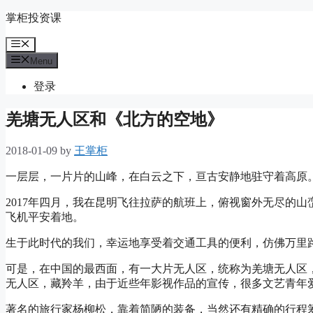
Skip
掌柜投资课
to
content
Menu
Menu
登录
羌塘无人区和《北方的空地》
2018-01-09
by
王掌柜
一层层，一片片的山峰，在白云之下，亘古安静地驻守着高原
2017年四月，我在昆明飞往拉萨的航班上，俯视窗外无尽的
飞机平安着地。
生于此时代的我们，幸运地享受着交通工具的便利，仿佛万里
可是，在中国的最西面，有一大片无人区，统称为羌塘无人区
无人区，藏羚羊，由于近些年影视作品的宣传，很多文艺青年
著名的旅行家杨柳松，靠着简陋的装备，当然还有精确的行程