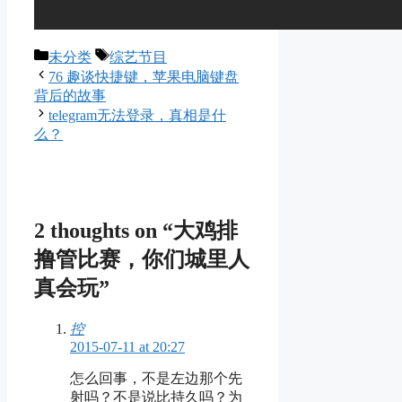
Categories
Tags
未分类
综艺节目
76 趣谈快捷键，苹果电脑键盘
背后的故事
telegram无法登录，真相是什
么？
2 thoughts on “大鸡排
撸管比赛，你们城里人
真会玩”
控
2015-07-11 at 20:27
怎么回事，不是左边那个先
射吗？不是说比持久吗？为