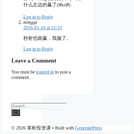
什么左边的赢了(ಡωಡ)
Log in to Reply
mingge
2016-01-16 at 21:53
秒射也能赢，我服了。
Log in to Reply
Leave a Comment
You must be
logged in
to post a
comment.
Search
for:
© 2026 掌柜投资课
• Built with
GeneratePress