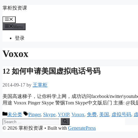
Skip
掌柜投资课
to
content
Menu
Menu
登录
Voxox
12 如何申请美国虚拟电话号码
2014-09-17
by
王掌柜
美国高速梯子，让你科学上网，成功访问facebook\twitter\you
用途 Voxox Pinger Skype 警惕Tom Skype中文版后门 主播: 
Categories
Tags
未分类
Pinger
,
Skype
,
VOIP
,
Voxox
,
免费
,
美国
,
虚拟号码
,
Search
for:
© 2026 掌柜投资课
• Built with
GeneratePress