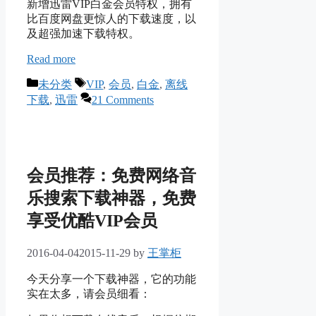
新增迅雷VIP白金会员特权，拥有
比百度网盘更惊人的下载速度，以
及超强加速下载特权。
Read more
Categories
Tags
未分类
VIP
,
会员
,
白金
,
离线
下载
,
迅雷
21 Comments
会员推荐：免费网络音
乐搜索下载神器，免费
享受优酷VIP会员
2016-04-04
2015-11-29
by
王掌柜
今天分享一个下载神器，它的功能
实在太多，请会员细看：