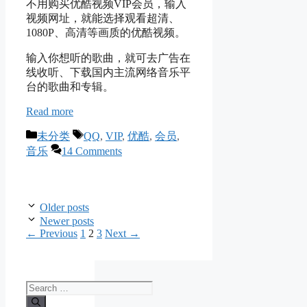
不用购买优酷视频VIP会员，输入
视频网址，就能选择观看超清、
1080P、高清等画质的优酷视频。
输入你想听的歌曲，就可去广告在
线收听、下载国内主流网络音乐平
台的歌曲和专辑。
Read more
Categories
Tags
未分类
QQ
,
VIP
,
优酷
,
会员
,
音乐
14 Comments
Older posts
Newer posts
Page
Page
Page
←
Previous
1
2
3
Next
→
Search
for: