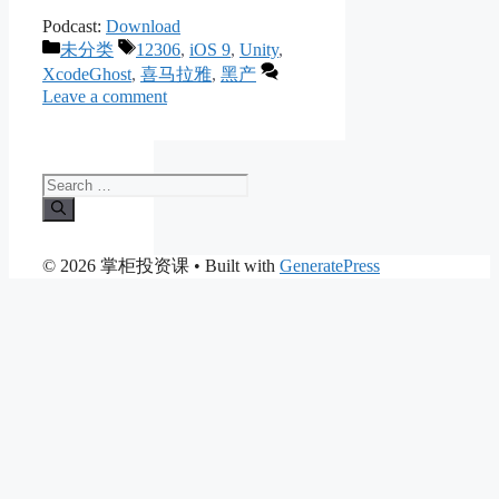
Podcast:
Download
Categories
Tags
未分类
12306
,
iOS 9
,
Unity
,
XcodeGhost
,
喜马拉雅
,
黑产
Leave a comment
Search
for:
© 2026 掌柜投资课
• Built with
GeneratePress