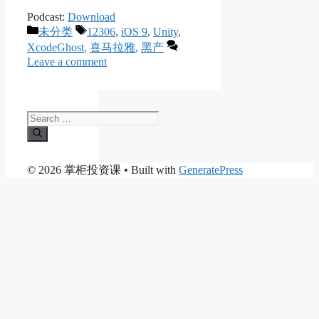
Podcast:
Download
Categories
Tags
未分类
12306
,
iOS 9
,
Unity
,
XcodeGhost
,
喜马拉雅
,
黑产
Leave a comment
Search
for:
© 2026 掌柜投资课
• Built with
GeneratePress