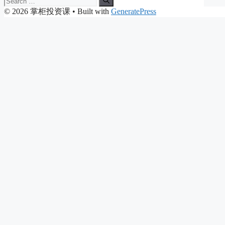
for:
© 2026 掌柜投资课
• Built with
GeneratePress