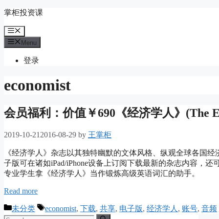
Skip
掌柜投资课
to
content
Menu
Menu
登录
economist
会员福利：价值￥690《经济学人》(The Ec
2019-10-21
2016-08-29
by
王掌柜
《经济学人》杂志以其独特幽默的文体风格、纵观全球各国经济政治
子版可在诸如iPad/iPhone设备上订阅下载最新的杂志内
专业学生拿《经济学人》当作锻炼高级英语词汇的助手。
Read more
Categories
Tags
未分类
economist
,
下载
,
共享
,
电子版
,
经济学人
,
账号
,
音频
Search