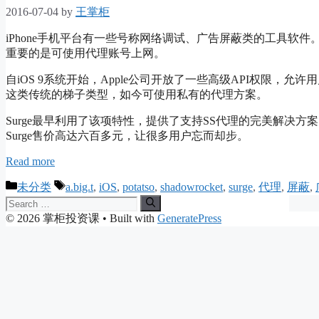
2016-07-04
by
王掌柜
iPhone手机平台有一些号称网络调试、广告屏蔽类的工具软
重要的是可使用代理账号上网。
自iOS 9系统开始，Apple公司开放了一些高级API权限，允
这类传统的梯子类型，如今可使用私有的代理方案。
Surge最早利用了该项特性，提供了支持SS代理的完美解决方
Surge售价高达六百多元，让很多用户忘而却步。
Read more
Categories
Tags
未分类
a.big.t
,
iOS
,
potatso
,
shadowrocket
,
surge
,
代理
,
屏蔽
,
Search
for:
© 2026 掌柜投资课
• Built with
GeneratePress