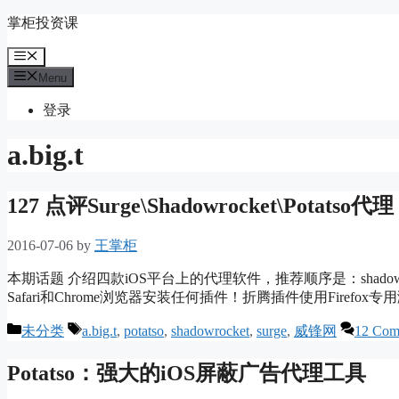
Skip
掌柜投资课
to
content
Menu
Menu
登录
a.big.t
127 点评Surge\Shadowrocket\Potatso代理
2016-07-06
by
王掌柜
本期话题 介绍四款iOS平台上的代理软件，推荐顺序是：shadowrocke
Safari和Chrome浏览器安装任何插件！折腾插件使用Firefo
Categories
Tags
未分类
a.big.t
,
potatso
,
shadowrocket
,
surge
,
威锋网
12 Com
Potatso：强大的iOS屏蔽广告代理工具