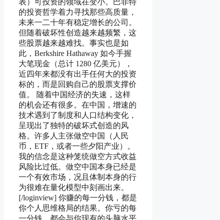
表）可投资的领域在变小。巴菲特
的投资哲学着力寻找那些高质量，
未来一二十年有稳定增长的公司。
但随着破坏性创造越来越频繁，这
些股票越来越难找。事实也是如
此，Berkshire Hathaway 如今手握
大笔现金（总计 1280 亿美元），
近四年来都没有出手任何大的投资
标的，而是回购自己的股票支撑价
值。 随着中国经济的失速，这样
的机会还有很多。在中国，增速的
技术遇到了制度和人口结构变化，
呈现出了独特的破坏式创造的风
格。许多人主张做空中国（人民
币，ETF，或者一些夕阳产业）。
我的信念是这种笼统做空方式收益
风险比过低。做空中国本身已经是
一个有效市场，况且体制本身的行
为很难在量化模型中刻画出来。
[/loginview] 你赚的每一分钱，都是
你个人思维格局的结果。你亏的每
一分钱，都会与你现有的头脑水平