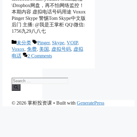
\Dropbox网盘，再不怕网络监控！
本期内容 虚拟电话号码用途 Voxox
Pinger Skype 警惕Tom Skype中文版
后门 主播: @我是王掌柜 QQ\微信:
1756九29八八七
Categories
Tags
未分类
Pinger
,
Skype
,
VOIP
,
Voxox
,
免费
,
美国
,
虚拟号码
,
虚拟
电话
2 Comments
Search
for:
© 2026 掌柜投资课
• Built with
GeneratePress