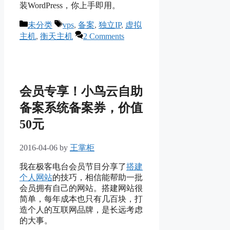
装WordPress，你上手即用。
Categories
Tags
未分类
vps
,
备案
,
独立IP
,
虚拟
主机
,
衡天主机
2 Comments
会员专享！小鸟云自助
备案系统备案券，价值
50元
2016-04-06
by
王掌柜
我在极客电台会员节目分享了
搭建
个人网站
的技巧，相信能帮助一批
会员拥有自己的网站。搭建网站很
简单，每年成本也只有几百块，打
造个人的互联网品牌，是长远考虑
的大事。