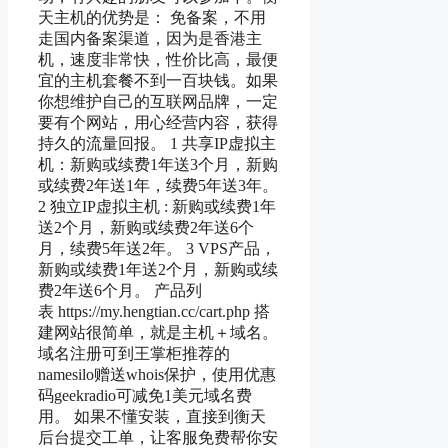
天主机的优势是： 免备案，不用
走国内备案渠道，因为是香港主
机，速度非常快，性价比高，最便
宜的主机套餐不到一百块钱。如果
你想维护自己的互联网品牌，一定
要有个网站，用心经营内容，获得
持久的流量回报。 1 共享IP虚拟主
机：新购或续费1年送3个月，新购
或续费2年送1年，续费5年送3年。
2 独立IP虚拟主机 : 新购或续费1年
送2个月，新购或续费2年送6个
月，续费5年送2年。 3 VPS产品，
新购或续费1年送2个月，新购或续
费2年送6个月。 产品列
表 https://my.hengtian.cc/cart.php 搭
建网站很简单，就是主机＋域名。
域名注册可到王掌柜推荐的
namesilo赠送whois保护，使用优惠
码geekradio可减免1美元域名费
用。 如果不懂安装，直接到衡天
后台提交工单，让客服免费帮你安