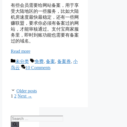
有些会员需要给网站备案，用于享
受大陆地区的一些服务，比如大陆
机房速度最快最稳定，还有一些网
赚联盟，要求你必须有备案过的网
站，才能审核通过。支付宝商家服
务里，即时到账功能也需要有备案
过的域名。
Read more
Categories
Tags
未分类
免费
,
备案
,
备案券
,
小
鸟云
10 Comments
Older posts
Page
Page
1
2
Next
→
Search
for: