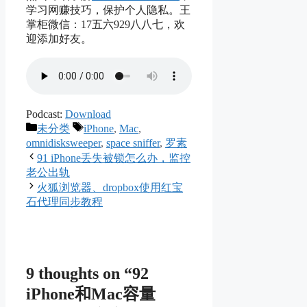
学习网赚技巧，保护个人隐私。王
掌柜微信：17五六929八八七，欢
迎添加好友。
Podcast:
Download
Categories
Tags
未分类
iPhone
,
Mac
,
omnidisksweeper
,
space sniffer
,
罗素
91 iPhone丢失被锁怎么办，监控
老公出轨
火狐浏览器、dropbox使用红宝
石代理同步教程
9 thoughts on “92
iPhone和Mac容量