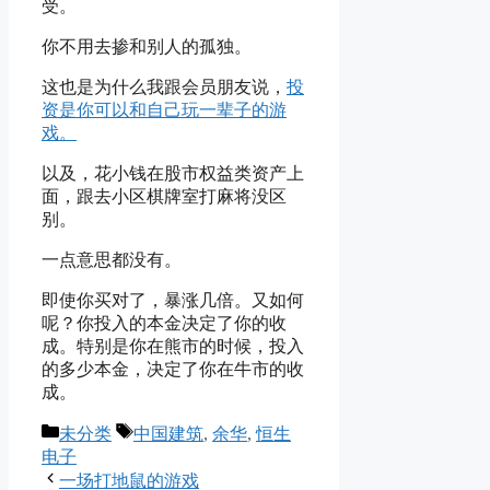
受。
你不用去掺和别人的孤独。
这也是为什么我跟会员朋友说，
投
资是你可以和自己玩一辈子的游
戏。
以及，花小钱在股市权益类资产上
面，跟去小区棋牌室打麻将没区
别。
一点意思都没有。
即使你买对了，暴涨几倍。又如何
呢？你投入的本金决定了你的收
成。特别是你在熊市的时候，投入
的多少本金，决定了你在牛市的收
成。
Categories
Tags
未分类
中国建筑
,
余华
,
恒生
电子
一场打地鼠的游戏