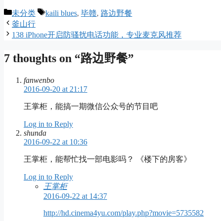
Categories
Tags
未分类
kaili blues
,
毕赣
,
路边野餐
釜山行
138 iPhone开启防骚扰电话功能，专业麦克风推荐
7 thoughts on “路边野餐”
fanwenbo
2016-09-20 at 21:17
王掌柜，能搞一期微信公众号的节目吧
Log in to Reply
shunda
2016-09-22 at 10:36
王掌柜，能帮忙找一部电影吗？ 《楼下的房客》
Log in to Reply
王掌柜
2016-09-22 at 14:37
http://hd.cinema4yu.com/play.php?movie=5735582