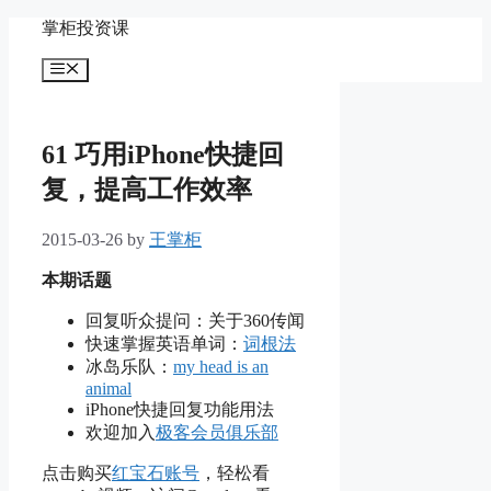
Skip
掌柜投资课
to
content
Menu
61 巧用iPhone快捷回
复，提高工作效率
2015-03-26
by
王掌柜
本期话题
回复听众提问：关于360传闻
快速掌握英语单词：
词根法
冰岛乐队：
my head is an
animal
iPhone快捷回复功能用法
欢迎加入
极客会员俱乐部
点击购买
红宝石账号
，轻松看