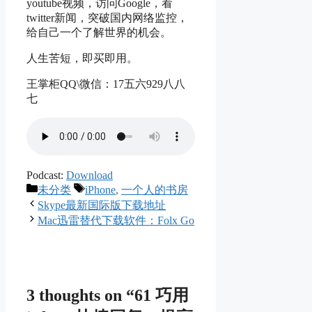
youtube视频，访问Google，看
twitter新闻，突破国内网络监控，
给自己一个了解世界的机会。
人生苦短，即买即用。
王掌柜QQ\微信：17五六929八八
七
Podcast:
Download
Categories
Tags
未分类
iPhone
,
一个人的书房
Skype最新国际版下载地址
Mac迅雷替代下载软件：Folx Go
3 thoughts on “61 巧用