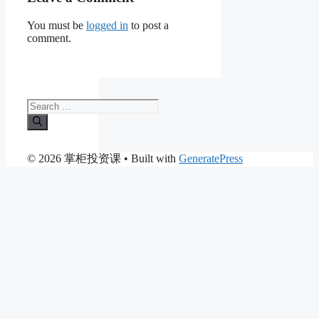
You must be
logged in
to post a
comment.
Search
for:
© 2026 掌柜投资课
• Built with
GeneratePress