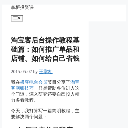
Skip
掌柜投资课
to
content
Menu
淘宝客后台操作教程基
础篇：如何推广单品和
店铺、如何给自己省钱
2015-05-07
by
王掌柜
我在
极客电台会员
节目分享了
淘宝
客网赚技巧
，只是帮助各位进入这
个门道，深入研究还要自己投入精
力多看教程。
今天，我打算写一篇简明教程，主
要解决两个问题：