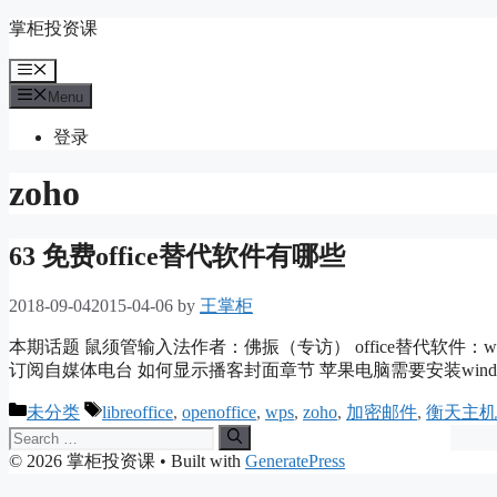
Skip
掌柜投资课
to
content
Menu
Menu
登录
zoho
63 免费office替代软件有哪些
2018-09-04
2015-04-06
by
王掌柜
本期话题 鼠须管输入法作者：佛振（专访） office替代软件：wps openof
订阅自媒体电台 如何显示播客封面章节 苹果电脑需要安装wind
Categories
Tags
未分类
libreoffice
,
openoffice
,
wps
,
zoho
,
加密邮件
,
衡天主机
Search
for:
© 2026 掌柜投资课
• Built with
GeneratePress