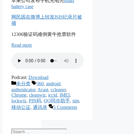
苹果公司发布手机充电壳
smart
battery case
网民因在微博上转发ISIS纪录片被
捕
12306验证码难倒黄牛抢票软件
Read more
Podcast:
Download
Categories
Tags
未分类
360
,
android
,
authenticator
,
Avast
,
ccleaner
,
Chrome
,
cleanwiz
,
iccid
,
IMEI
,
lockwiz
,
PIN码
,
QQ同步助手
,
sim
,
移动公证
,
通讯录
5 Comments
Search