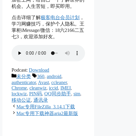
机会。人生苦短，即买即用。
点击详细了解
极客电台会员计划
，
学习网赚技巧，保护个人隐私。王
掌柜iMessage/微信：18六2166二五
七3，欢迎添加好友。
Podcast:
Download
Categories
Tags
未分类
360
,
android
,
authenticator
,
Avast
,
ccleaner
,
Chrome
,
cleanwiz
,
iccid
,
IMEI
,
lockwiz
,
PIN码
,
QQ同步助手
,
sim
,
移动公证
,
通讯录
Mac专用FileZilla_3.14.1下载
Mac专用下载神器aria2最新版