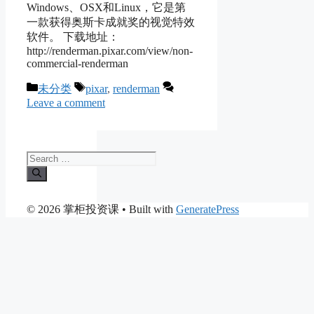
Windows、OSX和Linux，它是第
一款获得奥斯卡成就奖的视觉特效
软件。 下载地址：
http://renderman.pixar.com/view/non-
commercial-renderman
Categories
Tags
未分类
pixar
,
renderman
Leave a comment
Search
for:
© 2026 掌柜投资课
• Built with
GeneratePress