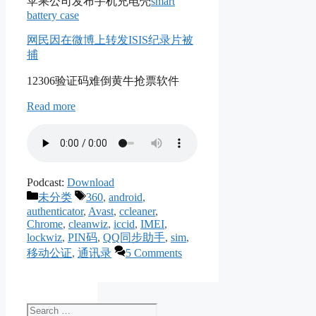
苹果公司发布手机充电壳
smart
battery case
网民因在微博上转发ISIS纪录片被
捕
12306验证码难倒黄牛抢票软件
Read more
Podcast:
Download
Categories
Tags
未分类
360
,
android
,
authenticator
,
Avast
,
ccleaner
,
Chrome
,
cleanwiz
,
iccid
,
IMEI
,
lockwiz
,
PIN码
,
QQ同步助手
,
sim
,
移动公证
,
通讯录
5 Comments
Search