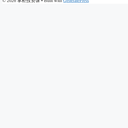
© 2026 掌柜投资课
• Built with
GeneratePress