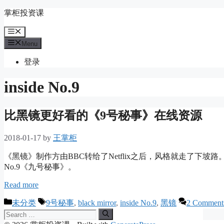
Skip
掌柜投资课
to
content
Menu
Menu
登录
inside No.9
比黑镜更好看的《9号秘事》在线资源
2018-01-17
by
王掌柜
《黑镜》制作方由BBC转给了Netflix之后，风格就走了下坡
No.9《九号秘事》。
Read more
Categories
Tags
未分类
9号秘事
,
black mirror
,
inside No.9
,
黑镜
2 Comment
Search
for: