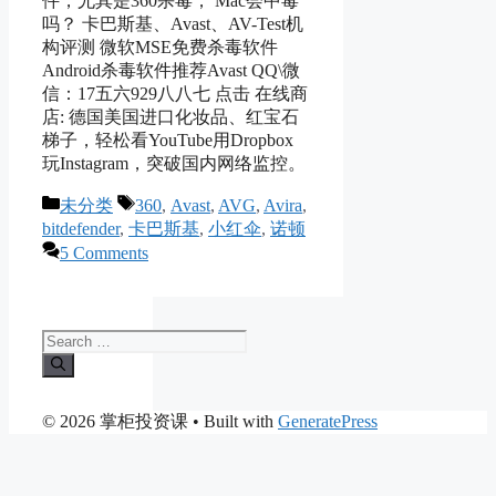
件，尤其是360杀毒； Mac会中毒
吗？ 卡巴斯基、Avast、AV-Test机
构评测 微软MSE免费杀毒软件
Android杀毒软件推荐Avast QQ\微
信：17五六929八八七 点击 在线商
店: 德国美国进口化妆品、红宝石
梯子，轻松看YouTube用Dropbox
玩Instagram，突破国内网络监控。
Categories
Tags
未分类
360
,
Avast
,
AVG
,
Avira
,
bitdefender
,
卡巴斯基
,
小红伞
,
诺顿
5 Comments
Search
for:
© 2026 掌柜投资课
• Built with
GeneratePress