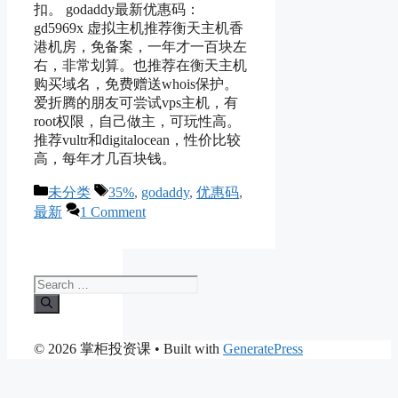
扣。 godaddy最新优惠码：
gd5969x 虚拟主机推荐衡天主机香
港机房，免备案，一年才一百块左
右，非常划算。也推荐在衡天主机
购买域名，免费赠送whois保护。
爱折腾的朋友可尝试vps主机，有
root权限，自己做主，可玩性高。
推荐vultr和digitalocean，性价比较
高，每年才几百块钱。
Categories
Tags
未分类
35%
,
godaddy
,
优惠码
,
最新
1 Comment
Search
for:
© 2026 掌柜投资课
• Built with
GeneratePress