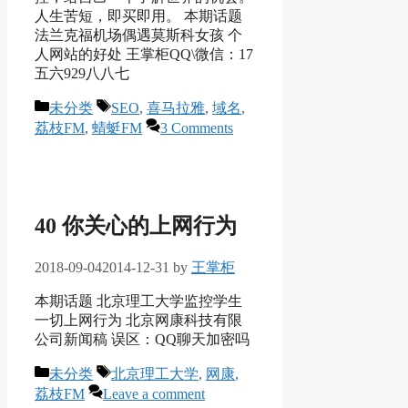
人生苦短，即买即用。 本期话题
法兰克福机场偶遇莫斯科女孩 个
人网站的好处 王掌柜QQ\微信：17
五六929八八七
Categories
Tags
未分类
SEO
,
喜马拉雅
,
域名
,
荔枝FM
,
蜻蜓FM
3 Comments
40 你关心的上网行为
2018-09-04
2014-12-31
by
王掌柜
本期话题 北京理工大学监控学生
一切上网行为 北京网康科技有限
公司新闻稿 误区：QQ聊天加密吗
Categories
Tags
未分类
北京理工大学
,
网康
,
荔枝FM
Leave a comment