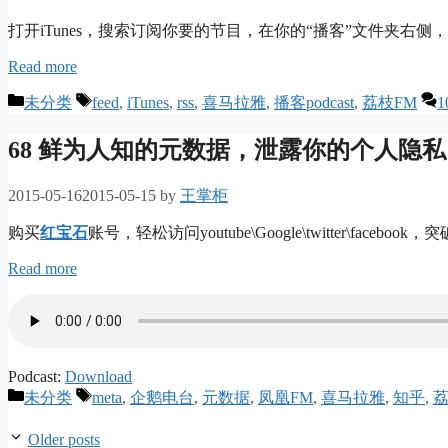
打开iTunes，搜索订阅你要的节目，在你的“播客”文件夹右侧
Read more
Categories
Tags
未分类
feed
,
iTunes
,
rss
,
喜马拉雅
,
播客podcast
,
荔枝FM
1
68 鲜为人知的元数据，泄露你的个人隐私
2015-05-16
2015-05-15
by
王掌柜
购买
红宝石
账号，轻松访问youtube\Google\twitter\
Read more
Podcast:
Download
Categories
Tags
未分类
meta
,
企鹅电台
,
元数据
,
凤凰FM
,
喜马拉雅
,
知乎
,
荔
Older posts