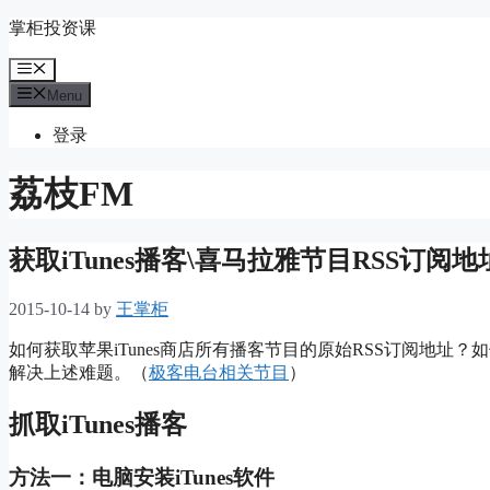
Skip
掌柜投资课
to
content
Menu
Menu
登录
荔枝FM
获取iTunes播客\喜马拉雅节目RSS订阅
2015-10-14
by
王掌柜
如何获取苹果iTunes商店所有播客节目的原始RSS订阅地址
解决上述难题。（
极客电台相关节目
）
抓取iTunes播客
方法一：电脑安装iTunes软件