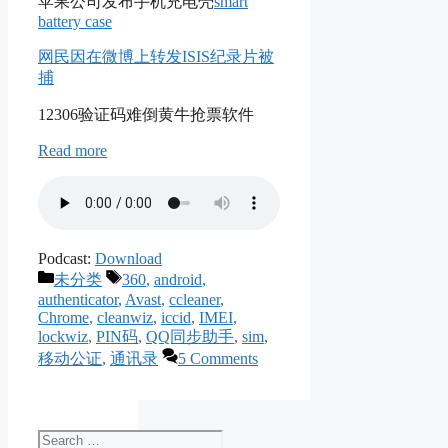
苹果公司发布手机充电壳
smart
battery case
网民因在微博上转发ISIS纪录片被
捕
12306验证码难倒黄牛抢票软件
Read more
Podcast:
Download
Categories
Tags
未分类
360
,
android
,
authenticator
,
Avast
,
ccleaner
,
Chrome
,
cleanwiz
,
iccid
,
IMEI
,
lockwiz
,
PIN码
,
QQ同步助手
,
sim
,
移动公证
,
通讯录
5 Comments
Search