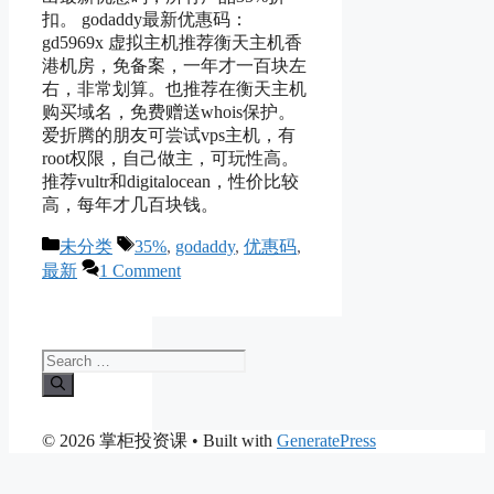
扣。 godaddy最新优惠码：
gd5969x 虚拟主机推荐衡天主机香
港机房，免备案，一年才一百块左
右，非常划算。也推荐在衡天主机
购买域名，免费赠送whois保护。
爱折腾的朋友可尝试vps主机，有
root权限，自己做主，可玩性高。
推荐vultr和digitalocean，性价比较
高，每年才几百块钱。
Categories
Tags
未分类
35%
,
godaddy
,
优惠码
,
最新
1 Comment
Search
for:
© 2026 掌柜投资课
• Built with
GeneratePress