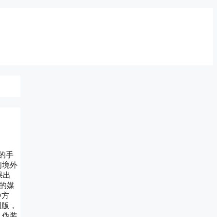
的手
问境外
果出
的媒
种方
测版，
 伪装