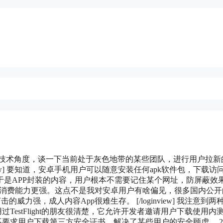
从技术角度，谈一下当前处于灰色地带的某些团队，进行用户拉新
iew] 要知道，安卓手机用户可以随意安装任何apk软件包，下载访
是APP封装的内容，用户根本不需要记住某个网址，防屏蔽效
户，消费能力更强。这点不是我对安卓用户有啥偏见，很多国内公开
的威力强，成人内容App很难生存。 [/loginview] 我注意到两
取新用户。用过TestFlight的朋友很清楚，它允许开发者邀请用户下载使用内
App可以不要求用户下载第三方安全证书，解决了某些用户的安全顾虑。 2