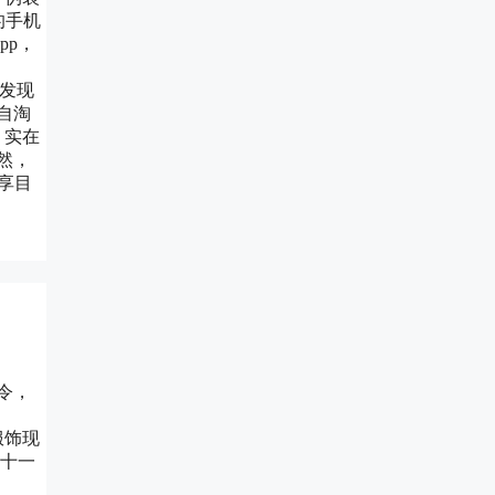
的手机
pp，
有发现
自淘
，实在
然，
分享目
令，
 服饰现
双十一