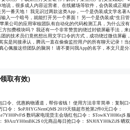
式。简单地说，很多成人内容运营者、在线赌场等软件，会伪装成正规
另一番天地！ 我见识过两款这类App，一个是伪装成文学名著A
面输入一个暗号，就能打开另一个界面！ 另一个是伪装成“生日管
怪，苹果公司的应用审核团队有自动化的代码检测工具，为什么没
三方扣费模块吗？ 我还有一个非常赞赏的绕过封锁屏蔽手法，来
集团的技术员们竟然想出用文字口令的方式，成功绕过微信屏蔽
，其实是间接承认，腾讯一直在偷偷监控用户的所有聊天记录！当
ew] 真心佩服这些团队的脑洞！ 请不要问我App的名字，本文只是
领取有效)
红包口令、优惠购物通道，帮你省钱！ 使用方法非常简单：复制口
： $oPJHYGNemQM$ 2019天猫超市抢第2件0元口令：
e7YH0PvFt$ 数码家电现货主会场红包口令： $TowKYH0l6xj$
9ArzYH0mBK2$ 0元商品每日抢口令： $NJ0XYH0kZiJ$ 晒