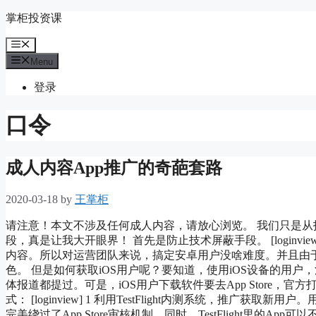
Skip
掌柜投资课
to
content
Menu
Menu
登录
口令
成人内容App推广的奇葩套路
2020-03-18
by
王掌柜
请注意！本文不涉及任何成人内容，请放心浏览。 我们只是
段，真是让我大开眼界！ 首先是防止技术屏蔽手段。 [loginv
内容。所以对运营团队来说，搞定安卓用户没啥难度。并且由于
色。 但是如何获取iOS用户呢？要知道，使用iOS设备的用
体报道都提过。可是，iOS用户下载软件要去App Store，官方打击
式： [loginview] 1 利用TestFlight内测系统，推广获
完美绕过了App Store审核机制。同时，TestFlight里的