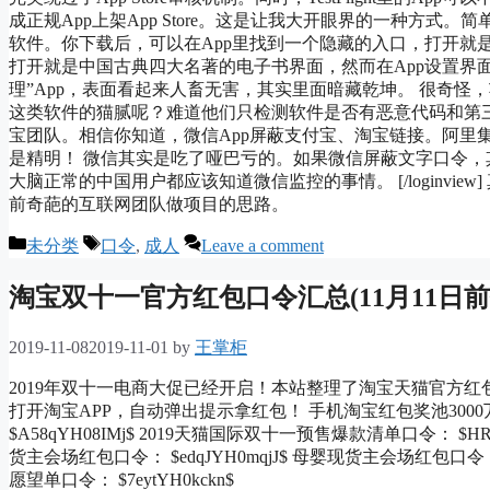
成正规App上架App Store。这是让我大开眼界的一种方
软件。你下载后，可以在App里找到一个隐藏的入口，打开就是
打开就是中国古典四大名著的电子书界面，然而在App设置界
理”App，表面看起来人畜无害，其实里面暗藏乾坤。 很奇
这类软件的猫腻呢？难道他们只检测软件是否有恶意代码和第
宝团队。相信你知道，微信App屏蔽支付宝、淘宝链接。阿里
是精明！ 微信其实是吃了哑巴亏的。如果微信屏蔽文字口令
大脑正常的中国用户都应该知道微信监控的事情。 [/loginvi
前奇葩的互联网团队做项目的思路。
Categories
Tags
未分类
口令
,
成人
Leave a comment
淘宝双十一官方红包口令汇总(11月11日前
2019-11-08
2019-11-01
by
王掌柜
2019年双十一电商大促已经开启！本站整理了淘宝天猫官方
打开淘宝APP，自动弹出提示拿红包！ 手机淘宝红包奖池3000万口令
$A58qYH08IMj$ 2019天猫国际双十一预售爆款清单口令： $HR
货主会场红包口令： $edqJYH0mqjJ$ 母婴现货主会场红包口令： $
愿望单口令： $7eytYH0kckn$