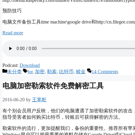
http://media.kaspersky.com/utilities/VirusUtilities/EN/rannohdecrypto
预防技巧
电脑文件备份工具time machine\google drive和http://cn.filegee.com
Read more
Podcast:
Download
Categories
Tags
未分类
tor
,
加密
,
勒索
,
比特币
,
赎金
14 Comments
电脑加密勒索软件免费解密工具
2016-06-20
by
王掌柜
有个别会员用户反映，他们的电脑遭遇了加密勒索软件的攻击
指导受害者如何购买比特币，转账后可获得解密的方法。
勒索软件的流行，更加提醒我们，备份的重要性。推荐所有苹果电脑
Windows用户可以把最重要的资料存储在Google Drive或iCloud