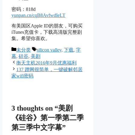
密码：818d
yunpan.cn/cqB8AvfwdIeLT
有美国区Apple ID的朋友，可购买
iTunes充值卡，下载高清版完整剧
集。希望你喜欢。
Categories
Tags
未分类
silicon valley
,
下载
,
字
幕
,
硅谷
,
美剧
衡天主机2016年9月优惠福利
137 蹭网很简单，一键破解邻居
家wifi密码
3 thoughts on “美剧
《硅谷》第一季第二季
第三季中文字幕”