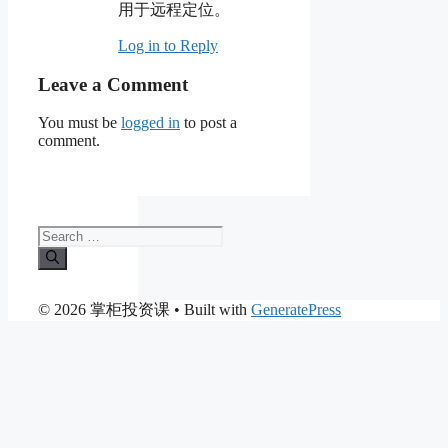
用于远程定位。
Log in to Reply
Leave a Comment
You must be
logged in
to post a
comment.
Search
for:
© 2026 掌柜投资课
• Built with
GeneratePress