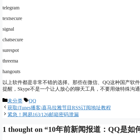
telegram
textsecure
signal
chatsecure
surespot
threema
hangouts
以上软件都是非常不错的选择。那些在微信、QQ这种国产软
提醒，Skype不是一个让人放心的聊天工具，不要用做特殊沟
Categories
Tags
未分类
QQ
获取iTunes播客\喜马拉雅节目RSS订阅地址教程
紧急！网易163/126邮箱密码泄漏
1 thought on “10年前新闻报道：Q