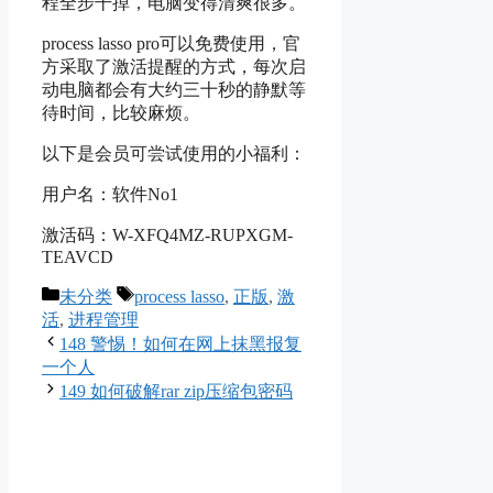
程全步干掉，电脑变得清爽很多。
process lasso pro可以免费使用，官
方采取了激活提醒的方式，每次启
动电脑都会有大约三十秒的静默等
待时间，比较麻烦。
以下是会员可尝试使用的小福利：
用户名：软件No1
激活码：W-XFQ4MZ-RUPXGM-
TEAVCD
Categories
Tags
未分类
process lasso
,
正版
,
激
活
,
进程管理
148 警惕！如何在网上抹黑报复
一个人
149 如何破解rar zip压缩包密码