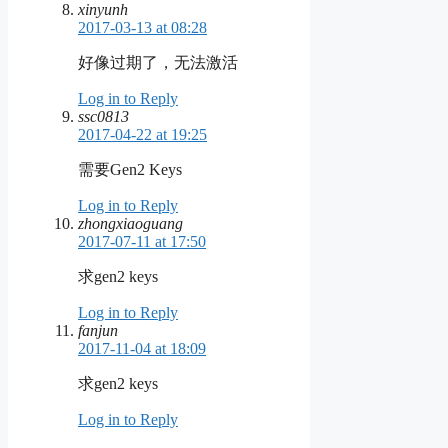
xinyunh
2017-03-13 at 08:28
好像过期了，无法激活
Log in to Reply
ssc0813
2017-04-22 at 19:25
需要Gen2 Keys
Log in to Reply
zhongxiaoguang
2017-07-11 at 17:50
求gen2 keys
Log in to Reply
fanjun
2017-11-04 at 18:09
求gen2 keys
Log in to Reply