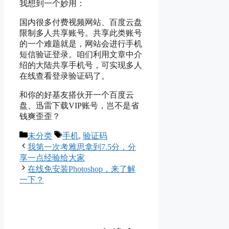
我想到一个妙用：
国内很多付费视频网站、百度云盘
限制多人共享账号。共享此类账号
的一个难题就是，网站会进行手机
短信验证登录。咱们利用文章中介
绍的大陆共享手机号，可实现多人
在线查看登录验证码了。
和你的好基友搭伙开一个百度云
盘、迅雷下载VIP账号，岂不是省
钱爽歪歪？
Categories
Tags
未分类
手机
,
验证码
我第一次考雅思拿到7.5分，分
享一点经验给大家
在线免安装Photoshop，来了解
一下？