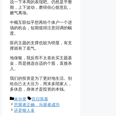
说一下本周的表现吧。仍然是平整
期，上下波动，磨得你心烦意乱，
赌气离场。
中概互联似乎想再给个体户一个进
场的机会，短期值得注意回调的幅
度。
医药主题的支撑也较为明显，有支
撑就有了底气。
地保银，我反而不太喜欢买主题基
金，而是挑选合适的个股，直接杀
入。
我们的投资是为了更好地生活。别
给自己太大压力，周末多陪家人，
多休息，身体才是投资的本钱。
Categories
Tags
未分类
百日筑基
悲观者正确，乐观者成功
还是狠人多