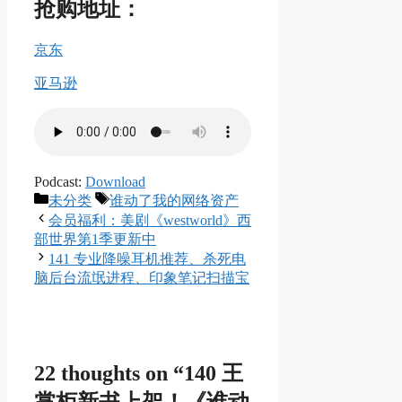
抢购地址：
京东
亚马逊
Podcast:
Download
Categories
Tags
未分类
谁动了我的网络资产
会员福利：美剧《westworld》西
部世界第1季更新中
141 专业降噪耳机推荐、杀死电
脑后台流氓进程、印象笔记扫描宝
22 thoughts on “140 王