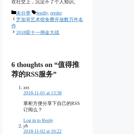
在社交上，沉淀不了个人知识。
Categories
Tags
未分类
feedly
,
reeder
芝加哥艺术馆免费开放数万件名
作
2018双十一佣金大战
6 thoughts on “值得推
荐的RSS服务”
xxs
2018-11-01 at 13:38
掌柜方便分享下自己的RSS
订阅么？
Log in to Reply
yh
2018-11-02 at 10:22