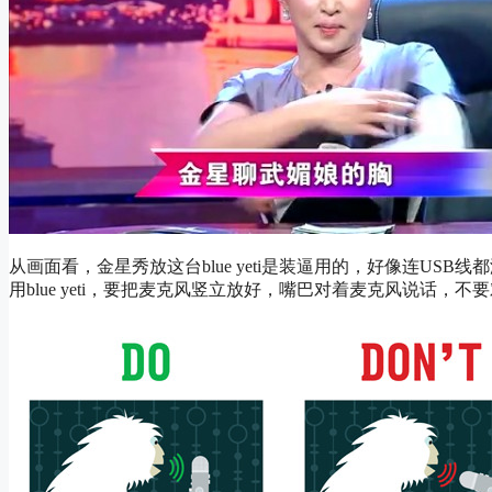
从画面看，金星秀放这台blue yeti是装逼用的，好像连U
用blue yeti，要把麦克风竖立放好，嘴巴对着麦克风说话，