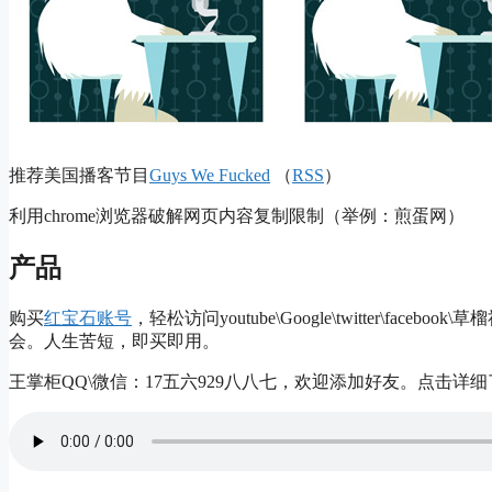
推荐美国播客节目
Guys We Fucked
（
RSS
）
利用chrome浏览器破解网页内容复制限制（举例：煎蛋网）
产品
购买
红宝石账号
，轻松访问youtube\Google\twitter\
会。人生苦短，即买即用。
王掌柜QQ\微信：17五六929八八七，欢迎添加好友。点击详细