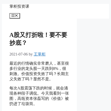
Skip
掌柜投资课
to
content
Menu
A股又打折啦！要不要
抄底？
2021-07-06
by
王掌柜
最近的行情确实非常磨人，甚至很
多行业的龙头股一天跌到8%，很
刺激。价值投资失效了吗？长期主
义失效了吗？显然不是。
每次A股震荡下跌的时候，就会涌
现各种段子调侃。今天我看到一张
图，高瓴资本张磊写的《价值》被
扔进了垃圾筒。