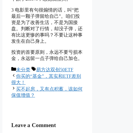
3 电影里有句很煽情的话，叫“把
最后一颗子弹留给自己”。咱们投
资是为了改善生活，不是为国接
盘。判断对了行情，却没子弹，还
有比这更惨的事吗？不要让这种事
发生在自己身上。
投资的首要原则，永远不要亏损本
金，永远留一点子弹给自己加仓。
Categories
Tags
未分类
易方达双创50ETF
你买的“基金”，其实和ETF差别
很大！
买不起房，又有点积蓄，该如何
保值增值？
Leave a Comment