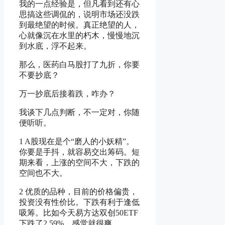
我的一点经验是，但凡看到还有心
思搞这些调侃的，说明市场还没跌
到最绝望的时候。真正绝望的人，
心就像沉在水里的朽木，慢慢地沉
到水底，浮不起来。
那么，医药白马股打了九折，你要
不要抄底？
万一抄底后接着跌，咋办？
我谈下几点判断，不一定对，你随
便听听。
1 A股现在是个“磨人的小妖精”。
你要是手抖，就容易交出筹码。短
期来看，上涨的空间不大，下跌的
空间也不大。
2 优质的品种，目前的价格偏贵，
投资没有性价比。下跌有利于逢低
吸筹。比如今天易方达双创50ETF
下跌了2.59%，感觉就很爽。