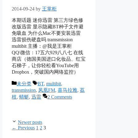
2014-09-24
by
王掌柜
本期话题 迷你迅雷 第三方绿色修
改版迅雷 显示隐藏BT种子文件避
免吸血 为什么Mac不要安装迅雷
迅雷损伤硬盘吗 tramsmission
multibit 主播：@我是王掌柜
QQ\微信：17五六929八八七 在线
商店（德国美国进口化妆品、红宝
石梯子，让你轻松看YouTube用
Dropbox，突破国内网络监控）
Categories
Tags
未分类
BT
,
multibit
,
transmission
,
凤凰FM
,
喜马拉雅
,
荔
枝
,
蜻蜓
,
迅雷
2 Comments
Newer posts
Page
Page
Page
←
Previous
1
2
3