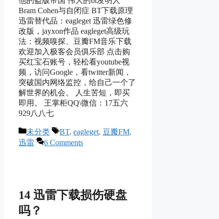
他的盗版帝国 伟大的bt发明人
Bram Cohen与自闭症 BT下载原理
迅雷替代品：eagleget 迅雷绿色修
改版，jayxon作品 eagleget高级玩
法：视频嗅探、豆瓣FM音乐下载
欢迎加入极客会员俱乐部 点击购
买红宝石账号，轻松看youtube视
频，访问Google，看twitter新闻，
突破国内网络监控，给自己一个了
解世界的机会。 人生苦短，即买
即用。 王掌柜QQ\微信：17五六
929八八七
Categories
Tags
未分类
BT
,
eagleget
,
豆瓣FM
,
迅雷
6 Comments
14 迅雷下载损伤硬盘
吗？