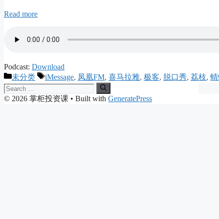
Read more
Podcast:
Download
Categories
Tags
未分类
iMessage
,
凤凰FM
,
喜马拉雅
,
极客
,
脱口秀
,
荔枝
,
蜻
Search
for:
© 2026 掌柜投资课
• Built with
GeneratePress