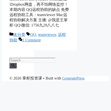
\Dropbox网盘，再不怕网络监控！
本期内容 QQ远程协助的缺点 免费
远程协助工具：teamviewer Mac远
程协助解决方案 主播: @我是王掌
柜 QQ\微信: 1756九29八八七
Categories
Tags
未分类
QQ
,
teamviewer
,
远程
协助
1 Comment
Search
for:
© 2026 掌柜投资课
• Built with
GeneratePress