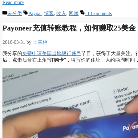
Read more
Categories
Tags
未分类
Paypal
,
博客
,
收入
,
网赚
11 Comments
Payoneer充值转账教程，如何赚取25美金
2016-03-31
by
王掌柜
我分享的
免费申请美国当地银行账号
节目，获得了大量关注。
后，点击后台右上角“
订购卡
”，填写你的住址，大约两周时间，你