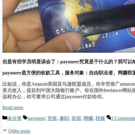
但是有些学员明显误会了：payoneer究竟是干什么的？我可以给
payoneer是方便的收款工具，服务对象：自由职业者、网赚
比如说，你是Amazon美国亚马逊联盟成员，你辛苦推广amazo
美元收入，提款到中国大陆银行账户。你在国外freelancer网
远程办公，你可要求公司通过payoneer付款给你。
Read more
Categories
Tags
未分类
payoneer
,
充值
,
兼职
,
提现
,
网赚
,
转账
2 Comment
Older posts