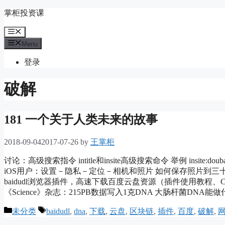
Skip
掌柜投资课
to
content
Menu
Menu
登录
破解
181 一个关于人类未来的故事
2018-09-04
2017-07-26
by
王掌柜
讨论：高级搜索指令 intitle和insite高级搜索命令 举例 insi
iOS用户：设置－隐私－定位－相机和照片 如何保存照片到三十年？
baidudl浏览器插件，高速下载百度云盘资源（插件使用教程、C
《Science》杂志：215PB数据写入1克DNA 大肠杆菌DNA能
Categories
Tags
未分类
baidudl
,
dna
,
下载
,
云盘
,
区块链
,
插件
,
百度
,
破解
,