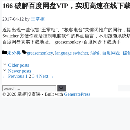
166 破解百度网盘VIP，实现高速在线下
2017-04-12
by
王掌柜
近期出现一些假冒“王掌柜”、“极客电台”关键词推广的同行，提醒各
Switcher 方便你灵活控制电脑软件的界面语言，不用跟随
百度网盘真实下载地址。 greasemonkey+百度网盘下载助手
Categories
Tags
未分类
greasemonkey
,
language switcher
,
油猴
,
百度网盘
,
破
Older posts
Newer posts
Page
Page
Page
Page
←
Previous
1
2
3
4
Next
→
Search
for:
© 2026 掌柜投资课
• Built with
GeneratePress