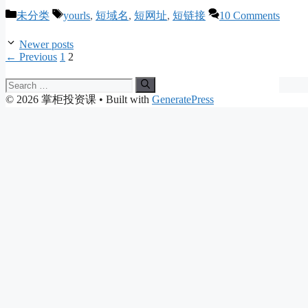
Categories
Tags
未分类
yourls
,
短域名
,
短网址
,
短链接
10 Comments
Newer posts
Page
Page
←
Previous
1
2
Search
for:
© 2026 掌柜投资课
• Built with
GeneratePress