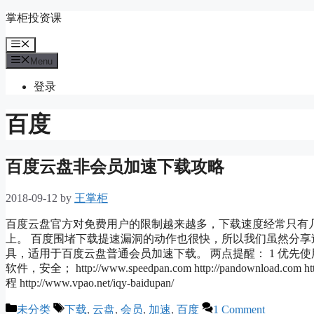
Skip
掌柜投资课
to
content
Menu
Menu
登录
百度
百度云盘非会员加速下载攻略
2018-09-12
by
王掌柜
百度云盘官方对免费用户的限制越来越多，下载速度经常只有几
上。 百度围堵下载提速漏洞的动作也很快，所以我们虽然分享
具，适用于百度云盘普通会员加速下载。 两点提醒： 1 优先使用
软件，安全； http://www.speedpan.com http://pandownload.com http:
程 http://www.vpao.net/iqy-baidupan/
Categories
Tags
未分类
下载
,
云盘
,
会员
,
加速
,
百度
1 Comment