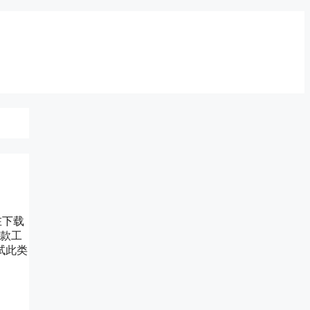
在下载
几款工
试此类