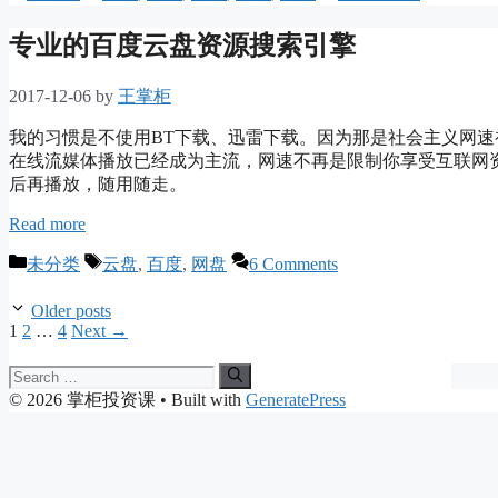
专业的百度云盘资源搜索引擎
2017-12-06
by
王掌柜
我的习惯是不使用BT下载、迅雷下载。因为那是社会主义网
在线流媒体播放已经成为主流，网速不再是限制你享受互联网
后再播放，随用随走。
Read more
Categories
Tags
未分类
云盘
,
百度
,
网盘
6 Comments
Older posts
Page
Page
Page
1
2
…
4
Next
→
Search
for:
© 2026 掌柜投资课
• Built with
GeneratePress