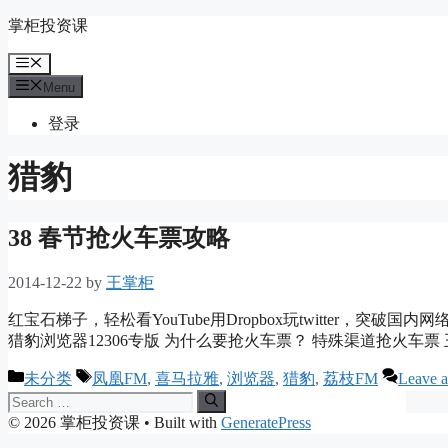
Skip
掌柜投资课
to
content
Menu
Menu
登录
猎豹
38 春节抢火车票攻略
2014-12-22
by
王掌柜
红宝石梯子，轻松看YouTube用Dropbox玩twitter，
猎豹浏览器12306专版 为什么要抢火车票？ 特殊渠道抢火车票 王
Categories
Tags
未分类
凤凰FM
,
喜马拉雅
,
浏览器
,
猎豹
,
荔枝FM
Leave 
Search
for:
© 2026 掌柜投资课
• Built with
GeneratePress