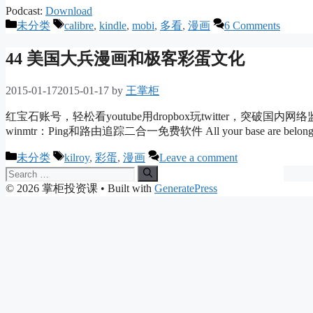
Podcast:
Download
Categories
Tags
未分类
calibre
,
kindle
,
mobi
,
多看
,
漫画
6 Comments
44 美国大兵漫画和极客彩蛋文化
2015-01-17
2015-01-17
by
王掌柜
红宝石账号，轻松看youtube用dropbox玩twitter，
winmtr：Ping和路由追踪二合一免费软件 All your base are bel
Categories
Tags
未分类
kilroy
,
彩蛋
,
漫画
Leave a comment
Search
for:
© 2026 掌柜投资课
• Built with
GeneratePress