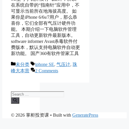
在系统自带的“指南针”应用中，不
可显示当前所在地海拔高度。 如
果你是iPhone 6/6s/7用户，那么恭
喜你，它们全部有气压计硬件功
能。 本期介绍一下电脑软件管理
工具，自动更新软件最新版本。
software informer Avast杀毒软件付
费版本，默认支持电脑软件自动更
新功能。 国产360有软件管家工具
Categories
Tags
未分类
iphone SE
,
气压计
,
珠
峰大本营
2 Comments
Search
for:
© 2026 掌柜投资课
• Built with
GeneratePress