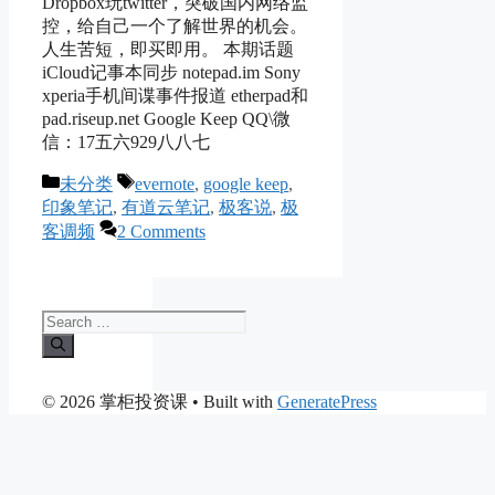
Dropbox玩twitter，突破国内网络监
控，给自己一个了解世界的机会。
人生苦短，即买即用。 本期话题
iCloud记事本同步 notepad.im Sony
xperia手机间谍事件报道 etherpad和
pad.riseup.net Google Keep QQ\微
信：17五六929八八七
Categories
Tags
未分类
evernote
,
google keep
,
印象笔记
,
有道云笔记
,
极客说
,
极
客调频
2 Comments
Search
for:
© 2026 掌柜投资课
• Built with
GeneratePress